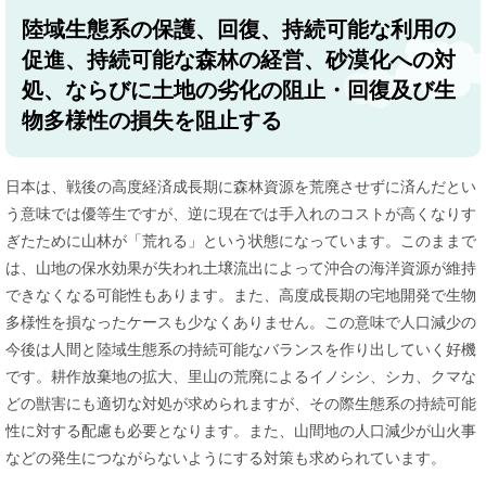
陸域生態系の保護、回復、持続可能な利用の
促進、持続可能な森林の経営、砂漠化への対
処、ならびに土地の劣化の阻止・回復及び生
物多様性の損失を阻止する
日本は、戦後の高度経済成長期に森林資源を荒廃させずに済んだとい
う意味では優等生ですが、逆に現在では手入れのコストが高くなりす
ぎたために山林が「荒れる」という状態になっています。このままで
は、山地の保水効果が失われ土壌流出によって沖合の海洋資源が維持
できなくなる可能性もあります。また、高度成長期の宅地開発で生物
多様性を損なったケースも少なくありません。この意味で人口減少の
今後は人間と陸域生態系の持続可能なバランスを作り出していく好機
です。耕作放棄地の拡大、里山の荒廃によるイノシシ、シカ、クマな
どの獣害にも適切な対処が求められますが、その際生態系の持続可能
性に対する配慮も必要となります。また、山間地の人口減少が山火事
などの発生につながらないようにする対策も求められています。