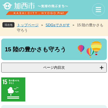
ペ
メ
ー
ニ
ジ
ュ
の
ー
先
を
トップページ
SDGsでさがす
15 陸の豊かさも
現在地
>
>
頭
飛
守ろう
で
ば
す
し
本
。
て
文
本
15 陸の豊かさも守ろう
文
へ
ページ内目次