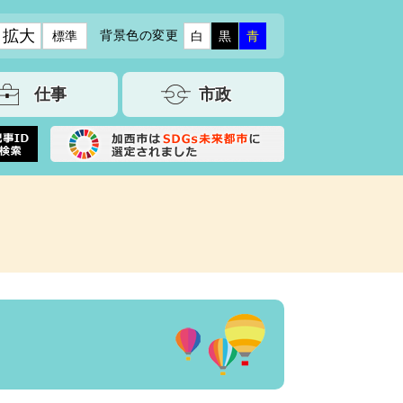
拡大
背景色の変更
標準
白
黒
青
仕事
市政