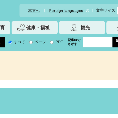
文字サイズ
本文へ
Foreign languages
育
健康・福祉
観光
記事IDで
すべて
ページ
PDF
さがす