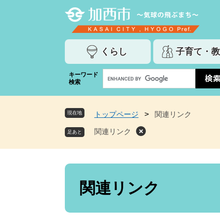
ペ
メ
ー
ニ
ジ
ュ
の
ー
くらし
子育て・教
先
を
頭
飛
G
キーワード
で
ば
検索
o
す
し
o
。
て
g
本
現在地
トップページ
>
関連リンク
l
文
e
関連リンク
へ
カ
ス
タ
ム
本
検
文
関連リンク
索