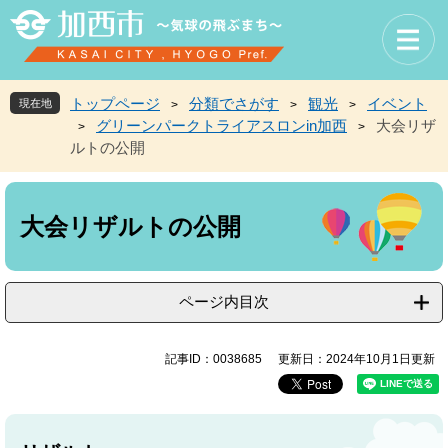
ペ
メ
ー
ニ
ジ
ュ
の
ー
先
を
トップページ
分類でさがす
観光
イベント
現在地
>
>
>
頭
飛
グリーンパークトライアスロンin加西
大会リザ
>
>
で
ば
ルトの公開
す
し
。
て
本
本
文
文
大会リザルトの公開
へ
ページ内目次
記事ID：0038685
更新日：2024年10月1日更新