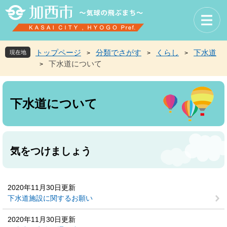
ペ
メ
ー
ニ
ジ
ュ
の
ー
先
を
トップページ
分類でさがす
くらし
下水道
現在地
>
>
>
頭
飛
下水道について
>
で
ば
す
し
本
。
て
文
本
下水道について
文
へ
気をつけましょう
2020年11月30日更新
下水道施設に関するお願い
2020年11月30日更新