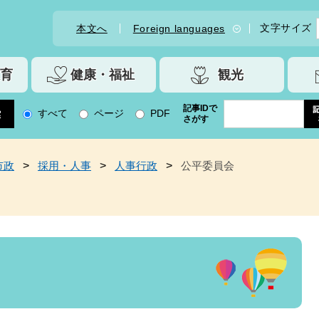
文字サイズ
本文へ
Foreign languages
育
健康・福祉
観光
記事IDで
すべて
ページ
PDF
さがす
市政
>
採用・人事
>
人事行政
>
公平委員会