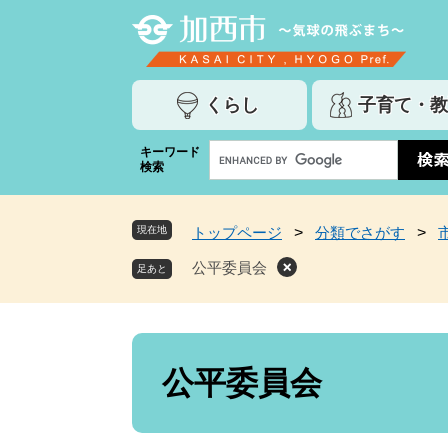
ペ
メ
ー
ニ
ジ
ュ
の
ー
くらし
子育て・教
先
を
頭
飛
G
キーワード
で
ば
検索
o
す
し
o
。
て
g
本
現在地
トップページ
>
分類でさがす
>
l
文
e
公平委員会
へ
カ
ス
タ
ム
本
検
文
公平委員会
索