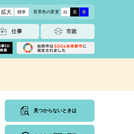
拡大
背景色の変更
標準
白
黒
青
仕事
市政
見つからないときは