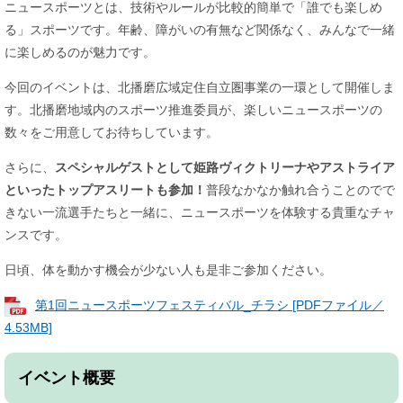
ニュースポーツとは、技術やルールが比較的簡単で「誰でも楽しめ
る」スポーツです。年齢、障がいの有無など関係なく、みんなで一緒
に楽しめるのが魅力です。
今回のイベントは、北播磨広域定住自立圏事業の一環として開催しま
す。北播磨地域内のスポーツ推進委員が、楽しいニュースポーツの
数々をご用意してお待ちしています。
さらに、
スペシャルゲストとして姫路ヴィクトリーナやアストライア
といったトップアスリートも参加！
普段なかなか触れ合うことのでで
きない一流選手たちと一緒に、ニュースポーツを体験する貴重なチャ
ンスです。
日頃、体を動かす機会が少ない人も是非ご参加ください。
第1回ニュースポーツフェスティバル_チラシ [PDFファイル／
4.53MB]
イベント概要