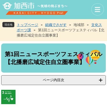
ペ
メ
ー
ニ
ジ
ュ
の
ー
先
を
トップページ
組織でさがす
地域部
文化ス
現在地
>
>
>
頭
飛
ポーツ課
第1回ニュースポーツフェスティバル【北
>
で
ば
播磨広域定住自立圏事業】
す
し
。
て
本
本
文
文
第1回ニュースポーツフェスティバル
へ
【北播磨広域定住自立圏事業】
ページ内目次