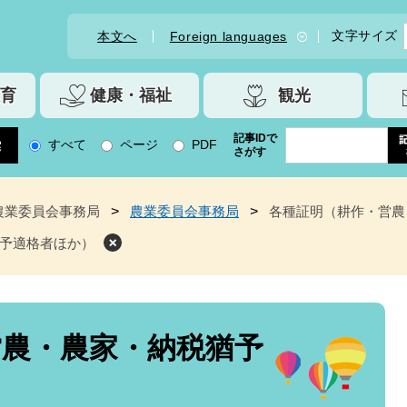
文字サイズ
本文へ
Foreign languages
育
健康・福祉
観光
記事IDで
すべて
ページ
PDF
さがす
農業委員会事務局
>
農業委員会事務局
>
各種証明（耕作・営農
予適格者ほか）
営農・農家・納税猶予