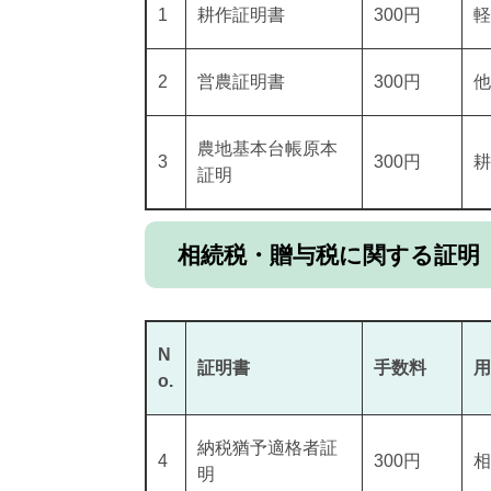
1
耕作証明書
300円
軽
2
営農証明書
300円
他
農地基本台帳原本
3
300円
耕
証明
相続税・贈与税に関する証明
N
証明書
手数料
用
o.
納税猶予適格者証
4
300円
相
明