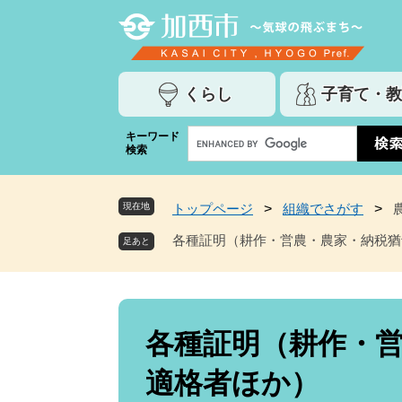
ペ
メ
ー
ニ
ジ
ュ
の
ー
くらし
子育て・教
先
を
頭
飛
G
キーワード
で
ば
検索
o
す
し
o
。
て
g
本
現在地
トップページ
>
組織でさがす
>
l
文
e
各種証明（耕作・営農・農家・納税猶
へ
カ
ス
タ
ム
本
検
文
各種証明（耕作・
索
適格者ほか）