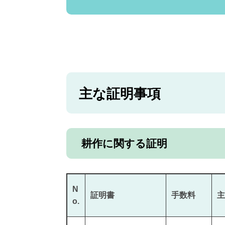
主な証明事項
耕作に関する証明
N
証明書
手数料
主
o.