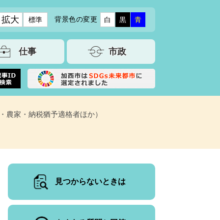
拡大
背景色の変更
標準
白
黒
青
仕事
市政
・農家・納税猶予適格者ほか）
見つからないときは