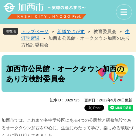
ペ
メ
ー
ニ
ジ
ュ
の
ー
先
を
トップページ
組織でさがす
教育委員会
生
現在地
>
>
>
頭
飛
涯学習課
加西市公民館・オークタウン加西のあり
>
で
ば
方検討委員会
す
し
。
て
本
本
文
文
加西市公民館・オークタウン加西の
へ
あり方検討委員会
記事ID：0029725
更新日：2022年9月20日更新
加西市では、これまで各中学校区にある4つの公民館と研修施設であ
るオークタウン加西
を中心に、生涯にわたって学び、楽しめる環境づ
くりに取り組んできました。