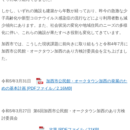
しかし、
いずれの施設も建築から年数が経っており、
昨今の急激な少
子高齢化や新型コロナウイルス感染症の流行などにより利用者数も減
少傾向にあります。また、社会状況の変化や地域住民のニーズの多様
化に伴い、これらの施設が果たすべき役割も変化してきています。
加西市では、こうした現状課題に前向きに取り組もうと令和4年7月に
加西市公民館・オークタウン加西のあり方検討委員会を立ち上げまし
た。
令和5年3月31日
加西市公民館・オークタウン加西の発展のた
めの基本計画 [PDFファイル／2.16MB]
令和5年3月27日 第6回加西市公民館・オークタウン加西のあり方検
討委員会
次第 [PDFファイル／21KB]