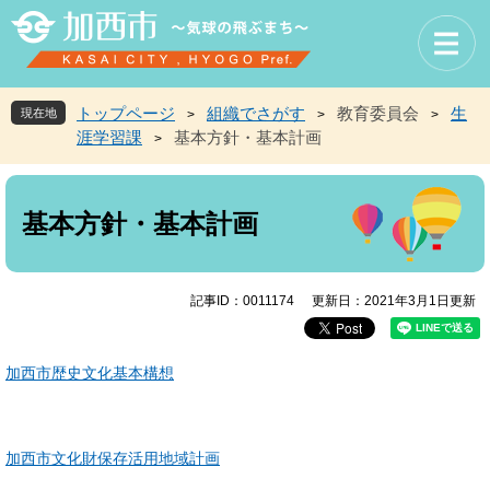
ペ
メ
ー
ニ
ジ
ュ
の
ー
先
を
トップページ
組織でさがす
教育委員会
生
現在地
>
>
>
頭
飛
涯学習課
基本方針・基本計画
>
で
ば
す
し
本
。
て
文
本
基本方針・基本計画
文
へ
記事ID：0011174
更新日：2021年3月1日更新
加西市歴史文化基本構想
加西市文化財保存活用地域計画