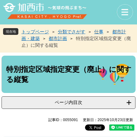
ペ
メ
ー
ニ
ジ
ュ
の
ー
先
を
トップページ
分類でさがす
仕事
都市計
現在地
>
>
>
頭
飛
画・建築
都市計画
特別指定区域指定変更（廃
>
>
で
ば
止）に関する縦覧
す
し
。
て
本
本
文
文
特別指定区域指定変更（廃止）に関す
へ
る縦覧
ページ内目次
記事ID：0055091
更新日：2025年10月23日更新