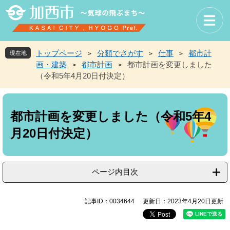
ペ
メ
ー
ニ
ジ
ュ
の
ー
先
を
トップページ
分類でさがす
仕事
都市計
現在地
>
>
>
頭
飛
画・建築
都市計画
都市計画を変更しました
>
>
で
ば
（令和5年4月20日付決定）
す
し
。
て
本
本
文
文
都市計画を変更しました（令和5年4
へ
月20日付決定）
ページ内目次
記事ID：0034644
更新日：2023年4月20日更新