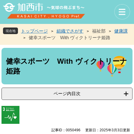
ペ
メ
ー
ニ
ジ
ュ
の
ー
先
を
トップページ
組織でさがす
福祉部
健康課
現在地
>
>
>
頭
飛
健幸スポーツ With ヴィクトリーナ姫路
>
で
ば
す
し
本
。
て
文
本
健幸スポーツ With ヴィクトリーナ
文
姫路
へ
ページ内目次
記事ID：0050496
更新日：2025年3月3日更新