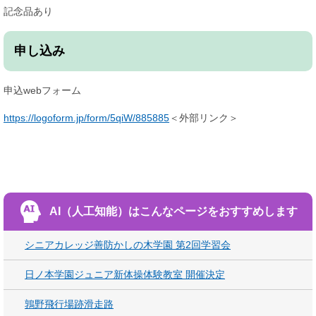
記念品あり
申し込み
申込webフォーム
https://logoform.jp/form/5qiW/885885
＜外部リンク＞
AI（人工知能）は
こんなページをおすすめします
シニアカレッジ善防かしの木学園 第2回学習会
日ノ本学園ジュニア新体操体験教室 開催決定
鶉野飛行場跡滑走路