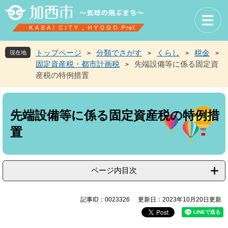
ペ
メ
ー
ニ
ジ
ュ
の
ー
先
を
トップページ
分類でさがす
くらし
税金
現在地
>
>
>
>
頭
飛
固定資産税・都市計画税
先端設備等に係る固定資
>
で
ば
産税の特例措置
す
し
。
て
本
本
文
文
先端設備等に係る固定資産税の特例措
へ
置
ページ内目次
記事ID：0023326
更新日：2023年10月20日更新