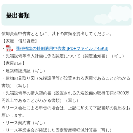
提出書類
償却資産申告書とともに、以下の書類を提出してください。
【家屋・償却資産】
・
課税標準の特例適用申告書 [PDFファイル／45KB]
・先端設備等導入計画に係る認定について（認定通知書）（写し）
【家屋のみ】
・建築確認済証（写し）
・建物の見取り図（先端設備等が設置される家屋であることがわかる
書類）（写し）
・先端設備等の購入契約書（設置される先端設備の取得価額が300万
円以上であることがわかる書類）（写し）
※リース会社による申告の場合は、上記に加えて下記書類の提出をお
願いします。
・リース契約書（写し）
・リース事業協会が確認した固定資産税軽減計算書（写し）