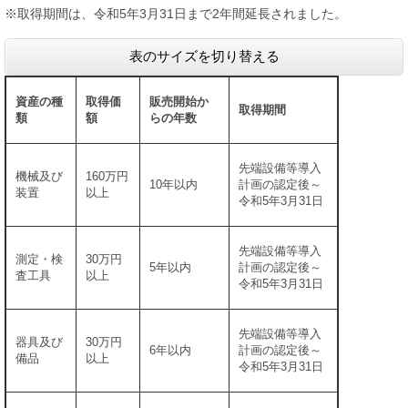
※取得期間は、令和5年3月31日まで2年間延長されました。
表のサイズを切り替える
資産の種
取得価
販売開始か
取得期間
類
額
らの年数
先端設備等導入
機械及び
160万円
10年以内
計画の認定後～
装置
以上
令和5年3月31日
先端設備等導入
測定・検
30万円
5年以内
計画の認定後～
査工具
以上
令和5年3月31日
先端設備等導入
器具及び
30万円
6年以内
計画の認定後～
備品
以上
令和5年3月31日