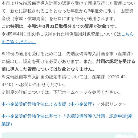
本市より先端設備等導入計画の認定を受けて新規取得した資産につい
て、新たに課税されることとなった年度から3年度分に限り、固定資
産税（家屋・償却資産）をゼロにする特例が適用されます。
この特例は、令和5年3月31日取得分までの資産が対象です。
令和5年4月1日以降に取得された特例適用対象資産については
こちら
をご覧ください。
※特例の適用を受けるためには、先端設備等導入計画を市（産業課）
に提出し、認定を受ける必要があります。
また、計画の認定を受ける
前に導入した資産については対象となりません。
※先端設備等導入計画の認定申請については、産業課（0790-42-
8740）へお問い合わせください。
※制度の詳細については、下記ホームページを参照ください。
中小企業等経営強化法による支援（中小企業庁）
＜外部リンク＞
中小企業等経営強化法に基づく「先端設備等導入計画」認定申請(産
業課）