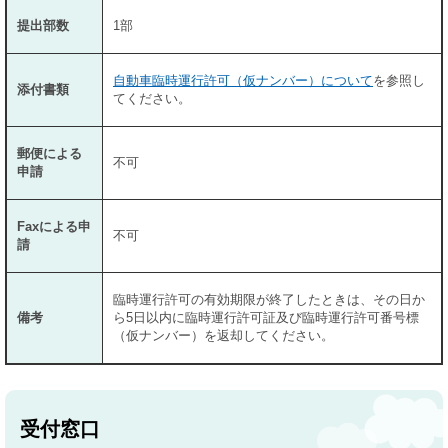
提出部数
1部
自動車臨時運行許可（仮ナンバー）について
を参照し
添付書類
てください。
郵便による
不可
申請
Faxによる申
不可
請
臨時運行許可の有効期限が終了したときは、その日か
備考
ら5日以内に臨時運行許可証及び臨時運行許可番号標
（仮ナンバー）を返却してください。
受付窓口