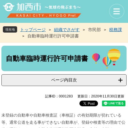
ペ
メ
ー
ニ
ジ
ュ
の
ー
先
を
トップページ
組織でさがす
市民部
税務課
現在地
>
>
>
頭
飛
自動車臨時運行許可申請書
>
で
ば
す
し
本
。
て
文
本
自動車臨時運行許可申請書
文
へ
ページ内目次
記事ID：0001283
更新日：2020年11月30日更新
未登録の自動車や自動車検査証（車検証）の有効期限が切れている
等、通常公道を走る事ができない自動車が、登録や検査等の理由で公