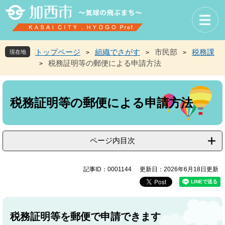
ペ
メ
ー
ニ
ジ
ュ
の
ー
先
を
トップページ
組織でさがす
市民部
税務課
現在地
>
>
>
頭
飛
税務証明等の郵便による申請方法
>
で
ば
す
し
本
。
て
文
本
税務証明等の郵便による申請方法
文
へ
ページ内目次
記事ID：0001144
更新日：2026年6月18日更新
税務証明等を郵便で申請できます