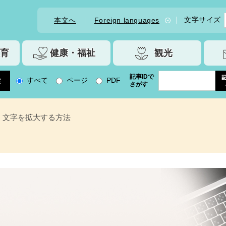
文字サイズ
本文へ
Foreign languages
育
健康・福祉
観光
記事IDで
すべて
ページ
PDF
さがす
文字を拡大する方法