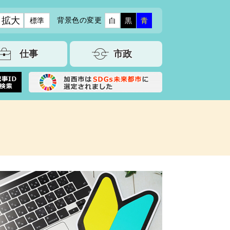
拡大
背景色の変更
標準
白
黒
青
仕事
市政