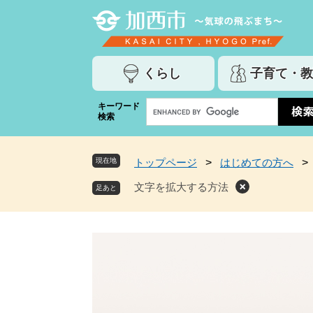
ペ
メ
ー
ニ
ジ
ュ
の
ー
くらし
子育て・教
先
を
頭
飛
G
キーワード
で
ば
検索
o
す
し
o
。
て
g
本
現在地
トップページ
>
はじめての方へ
>
l
文
e
文字を拡大する方法
へ
カ
ス
タ
ム
検
索