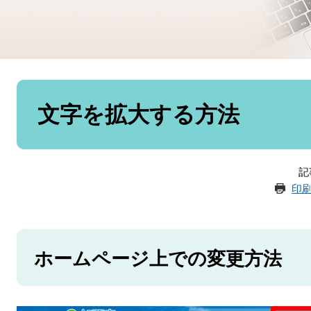
本
文
文字を拡大する方法
記
印
ホームページ上での変更方法