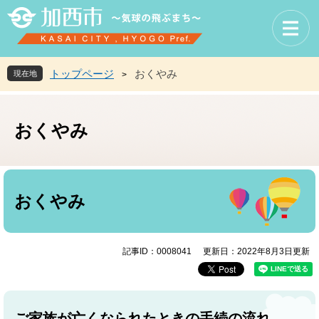
ペ
メ
ー
ニ
ジ
ュ
の
ー
先
を
トップページ
おくやみ
現在地
>
頭
飛
で
ば
す
し
おくやみ
。
て
本
文
へ
本
文
おくやみ
記事ID：0008041
更新日：2022年8月3日更新
ご家族が亡くなられたときの手続の流れ