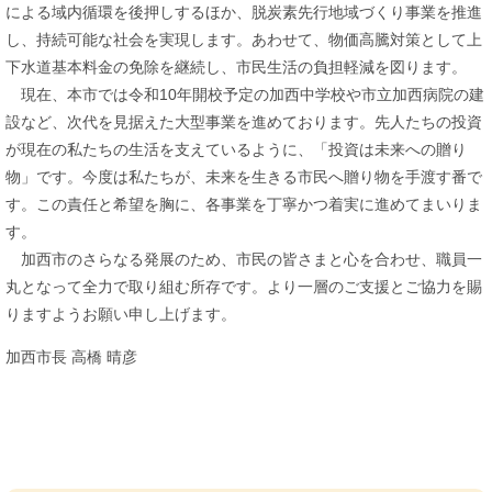
による域内循環を後押しするほか、脱炭素先行地域づくり事業を推進
し、持続可能な社会を実現します。あわせて、物価高騰対策として上
下水道基本料金の免除を継続し、市民生活の負担軽減を図ります。
現在、本市では令和10年開校予定の加西中学校や市立加西病院の建
設など、次代を見据えた大型事業を進めております。先人たちの投資
が現在の私たちの生活を支えているように、「投資は未来への贈り
物」です。今度は私たちが、未来を生きる市民へ贈り物を手渡す番で
す。この責任と希望を胸に、各事業を丁寧かつ着実に進めてまいりま
す。
加西市のさらなる発展のため、市民の皆さまと心を合わせ、職員一
丸となって全力で取り組む所存です。より一層のご支援とご協力を賜
りますようお願い申し上げます。​
加西市長 高橋 晴彦