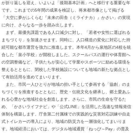
が折り返しを迎え、いよいよ「後期基本計画」へと移行する重要な年
です。これまでの5年間の成果を検証し、将来都市像として掲げる
「大空に夢がふくらむ『未来の田舎（ミライナカ）』かさい」の実現
に向け、さらなる一歩を踏み出します。
まず、最優先課題である人口減少に対し、「若者や女性に選ばれる
まちづくり」を加速させます。同時に、人口構造の変化に対応した持
続可能な都市運営を強力に推進します。本年4月から泉地区の4校を統
合した「泉小学校」が開校しました。スクールバスの運行や体育館へ
の空調整備など、子供たちが安心して学業やスポーツに励める環境を
整えるとともに、閉校した学校施設についても地域の新たな拠点とし
て有効活用を進めてまいります。
また、市民一人ひとりが地域の担い手として参画する「協創」のま
ちづくりを推進するとともに、歴史・伝統文化を継承し、郷土愛あふ
れる心豊かな地域社会を創造します。さらに、市民の生命を守るた
め、「かさいライフナビ」や「公式LINE」を活用した迅速な情報発信
体制を構築します。庁舎第二付属棟での実践的な災害対応訓練や自走
式トイレカーの導入により、地域の防災力を一層強化してまいりま
す。地域経済においては、デジタル地域通貨「ねっぴ～Pay」の普及