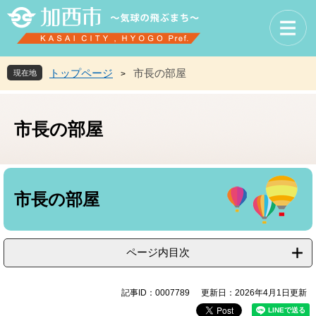
ペ
メ
ー
ニ
ジ
ュ
の
ー
先
を
トップページ
市長の部屋
現在地
>
頭
飛
で
ば
す
し
市長の部屋
。
て
本
文
へ
本
文
市長の部屋
ページ内目次
記事ID：0007789
更新日：2026年4月1日更新