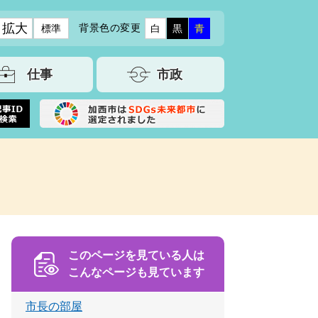
拡大
背景色の変更
標準
白
黒
青
仕事
市政
このページを見ている人は
こんなページも見ています
市長の部屋