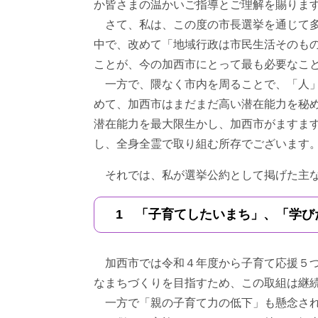
か皆さまの温かいご指導とご理解を賜りま
さて、私は、この度の市長選挙を通じて多
中で、改めて「地域行政は市民生活そのも
ことが、今の加西市にとって最も必要なこ
一方で、隈なく市内を周ることで、「人」
めて、加西市はまだまだ高い潜在能力を秘
潜在能力を最大限生かし、加西市がますま
し、全身全霊で取り組む所存でございます
それでは、私が選挙公約として掲げた主な
1 「子育てしたいまち」、「学び
加西市では令和４年度から子育て応援５つの
なまちづくりを目指すため、この取組は継
一方で「親の子育て力の低下」も懸念され