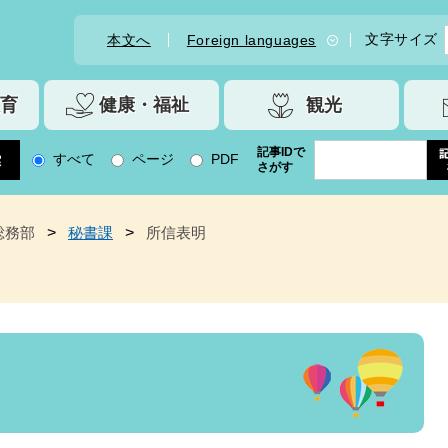
文字サイズ
本文へ
Foreign languages
育
健康・福祉
観光
記事IDで
すべて
ページ
PDF
さがす
総務部
>
秘書課
>
所信表明