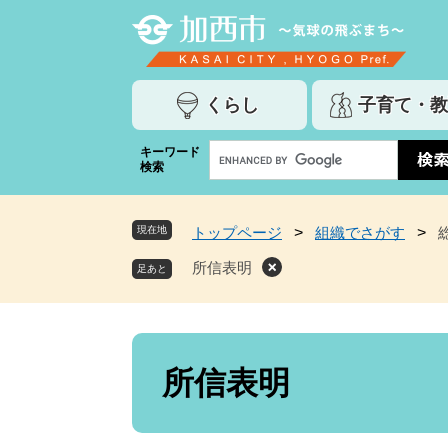
ペ
メ
ー
ニ
ジ
ュ
の
ー
くらし
子育て・教
先
を
頭
飛
G
キーワード
で
ば
検索
o
す
し
o
。
て
g
本
現在地
トップページ
>
組織でさがす
>
l
文
e
所信表明
へ
カ
ス
タ
ム
本
検
文
所信表明
索