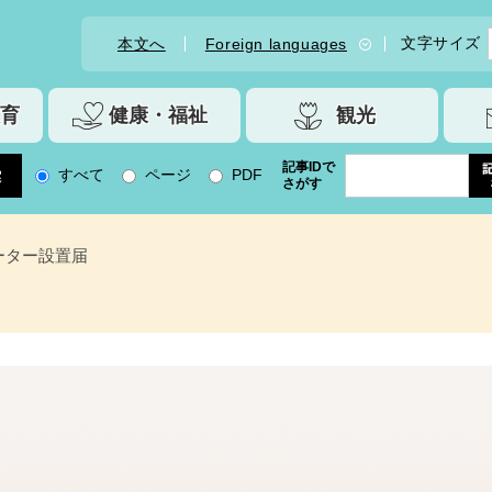
文字サイズ
本文へ
Foreign languages
育
健康・福祉
観光
記事IDで
すべて
ページ
PDF
さがす
ーター設置届