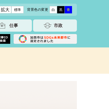
拡大
背景色の変更
標準
白
黒
青
仕事
市政