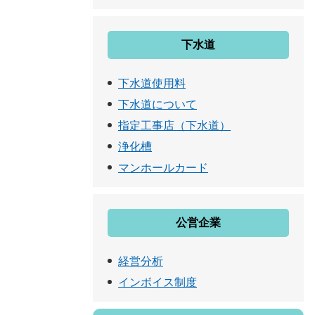
下水道
下水道使用料
下水道について
指定工事店（下水道）
浄化槽
マンホールカード
公営企業
経営分析
インボイス制度