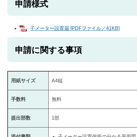
申請様式
子メーター設置届 [PDFファイル／41KB]
申請に関する事項
用紙サイズ
A4縦
手数料
無料
提出部数
1部
添付書類
子メーター設置個所の分かる平面図