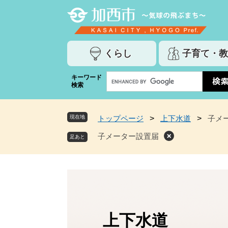
ペ
メ
ー
ニ
ジ
ュ
の
ー
くらし
子育て・教
先
を
頭
飛
G
キーワード
で
ば
検索
o
す
し
o
。
て
g
本
現在地
トップページ
>
上下水道
>
子メ
l
文
e
子メーター設置届
へ
カ
ス
タ
ム
検
索
上下水道