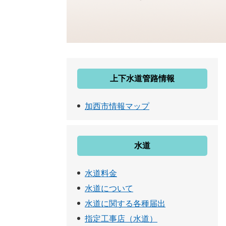
上下水道管路情報
加西市情報マップ
水道
水道料金
水道について
水道に関する各種届出
指定工事店（水道）