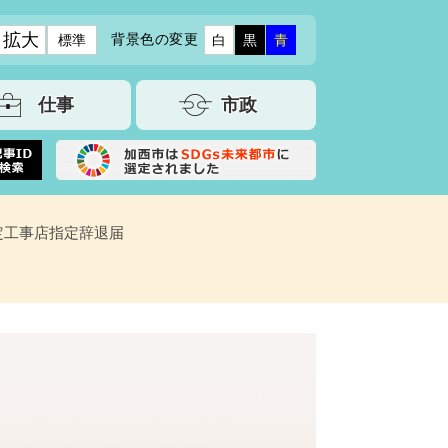
拡大
背景色の変更
標準
白
黒
青
仕事
市政
定工事店指定辞退届