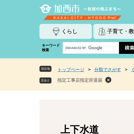
ペ
メ
ー
ニ
ジ
ュ
の
ー
くらし
子育て・教
先
を
頭
飛
G
キーワード
で
ば
検索
o
す
し
o
。
て
g
本
現在地
トップページ
>
分類でさがす
>
l
文
e
指定工事店指定辞退届
へ
カ
ス
タ
ム
検
索
上下水道