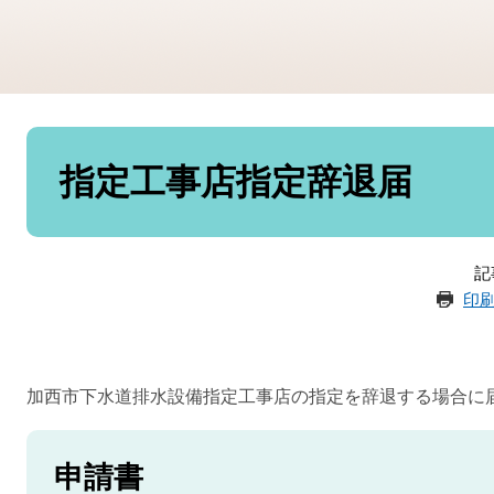
本
文
指定工事店指定辞退届
記
印
加西市下水道排水設備指定工事店の指定を辞退する場合に
申請書