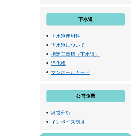
下水道
下水道使用料
下水道について
指定工事店（下水道）
浄化槽
マンホールカード
公営企業
経営分析
インボイス制度