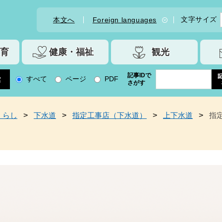
文字サイズ
本文へ
Foreign languages
育
健康・福祉
観光
記事IDで
すべて
ページ
PDF
さがす
くらし
>
下水道
>
指定工事店（下水道）
>
上下水道
>
指