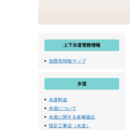
上下水道管路情報
加西市情報マップ
水道
水道料金
水道について
水道に関する各種届出
指定工事店（水道）