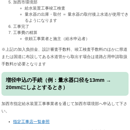
加西市環境部
給水装置工事竣工検査
量水器の出庫・取付 ＝ 量水器の取付後上水道が使用でき
るようになります
工事完了
工事費の精算
依頼工事業者と施主（給水申込者）
※上記の加入負担金、設計審査手数料、竣工検査手数料のほかに県道
または国道に布設してある水道管から取出す場合は道路占用申請取扱
手数料が必要となります
増径申込の手続（例：量水器口径を13mm →
20mmにしよとするとき）
加西市指定給水装置工事事業者を通じて加西市環境部へ申込して下さ
い。
指定工事店一覧参照