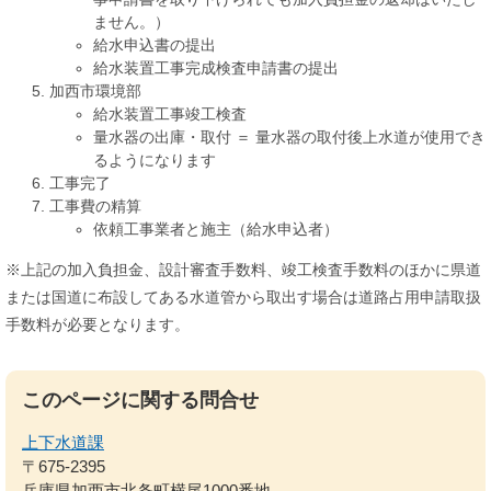
ません。）
給水申込書の提出
給水装置工事完成検査申請書の提出
加西市環境部
給水装置工事竣工検査
量水器の出庫・取付 ＝ 量水器の取付後上水道が使用でき
るようになります
工事完了
工事費の精算
依頼工事業者と施主（給水申込者）
※上記の加入負担金、設計審査手数料、竣工検査手数料のほかに県道
または国道に布設してある水道管から取出す場合は道路占用申請取扱
手数料が必要となります。
このページに関する問合せ
上下水道課
〒675-2395
兵庫県加西市北条町横尾1000番地