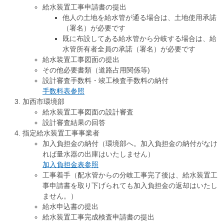
給水装置工事申請書の提出
他人の土地を給水管が通る場合は、土地使用承諾
（署名）が必要です
既に布設してある給水管から分岐する場合は、給
水管所有者全員の承諾（署名）が必要です
給水装置工事図面の提出
その他必要書類（道路占用関係等)
設計審査手数料・竣工検査手数料の納付
手数料表参照
加西市環境部
給水装置工事図面の設計審査
設計審査結果の回答
指定給水装置工事事業者
加入負担金の納付（環境部へ。加入負担金の納付がなけ
れば量水器の出庫はいたしません）
加入負担金表参照
工事着手（配水管からの分岐工事完了後は、給水装置工
事申請書を取り下げられても加入負担金の返却はいたし
ません。）
給水申込書の提出
給水装置工事完成検査申請書の提出