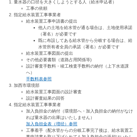
量水器の口径を大きくしようとする人（給水申込者）
工事の依頼
指定給水装置工事事業者
給水装置工事申請書の提出
他人の土地を給水管が通る場合は、土地使用承諾
（署名）が必要です
既に布設してある給水管から分岐する場合は、給
水管所有者全員の承諾（署名）が必要です
給水装置工事図面の提出
その他必要書類（道路占用関係等)
設計審査手数料・竣工検査手数料の納付（上下水道課
へ）
手数料表参照
加西市環境部
給水装置工事図面の設計審査
設計審査結果の回答
指定給水装置工事事業者
加入負担金の納付（環境部へ・加入負担金の納付がなけ
れば量水器の出庫はいたしません）
加入負担金表（増径）参照
工事着手（配水管からの分岐工事完了後は、給水装置工
事申請書を取り下げられても加入負担金の返却はいたし