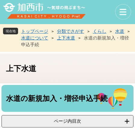
ペ
メ
ー
ニ
ジ
ュ
の
ー
先
を
トップページ
分類でさがす
くらし
水道
現在地
>
>
>
>
頭
飛
水道について
上下水道
水道の新規加入・増径
>
>
で
ば
申込手続
す
し
。
て
本
文
上下水道
へ
本
文
水道の新規加入・増径申込手続
ページ内目次