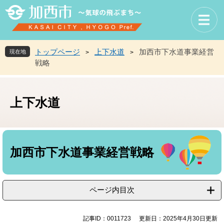
ペ
メ
ー
ニ
ジ
ュ
の
ー
先
を
トップページ
上下水道
加西市下水道事業経営
現在地
>
>
頭
飛
戦略
で
ば
す
し
。
て
上下水道
本
文
へ
本
文
加西市下水道事業経営戦略
ページ内目次
記事ID：0011723
更新日：2025年4月30日更新