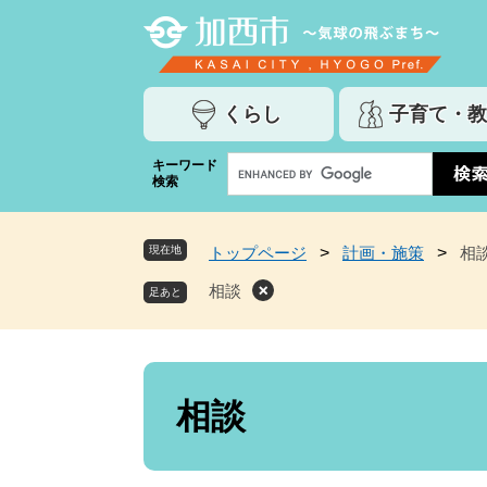
ペ
メ
ー
ニ
ジ
ュ
の
ー
くらし
子育て・教
先
を
頭
飛
G
キーワード
で
ば
検索
o
す
し
o
。
て
g
本
現在地
トップページ
>
計画・施策
>
相
l
文
e
相談
へ
カ
ス
タ
ム
本
検
文
相談
索