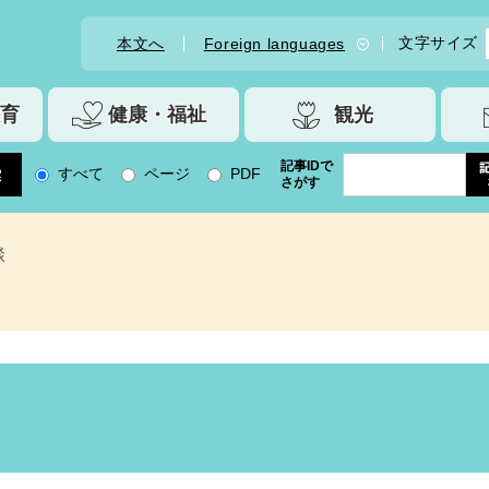
文字サイズ
本文へ
Foreign languages
育
健康・福祉
観光
記事IDで
すべて
ページ
PDF
さがす
談