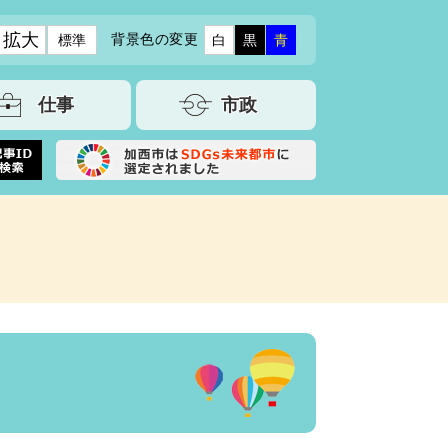
拡大
背景色の変更
標準
白
黒
青
仕事
市政