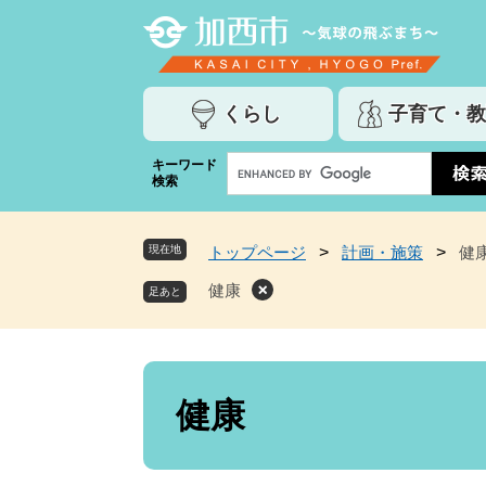
ペ
メ
ー
ニ
ジ
ュ
の
ー
くらし
子育て・教
先
を
頭
飛
G
キーワード
で
ば
検索
o
す
し
o
。
て
g
本
現在地
トップページ
>
計画・施策
>
健
l
文
e
健康
へ
カ
ス
タ
ム
本
検
文
健康
索