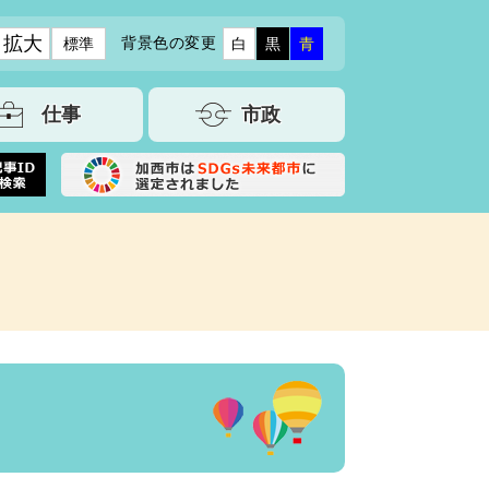
拡大
背景色の変更
標準
白
黒
青
仕事
市政