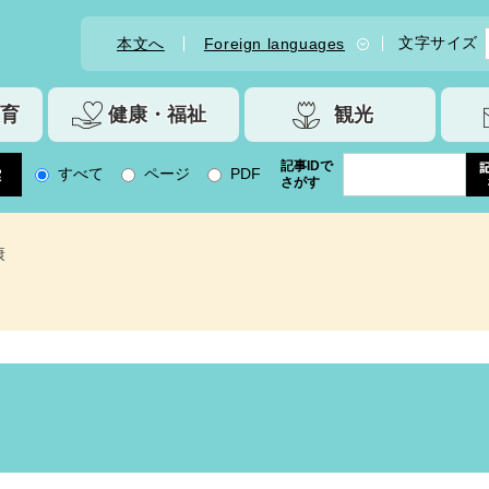
文字サイズ
本文へ
Foreign languages
育
健康・福祉
観光
記事IDで
すべて
ページ
PDF
さがす
康