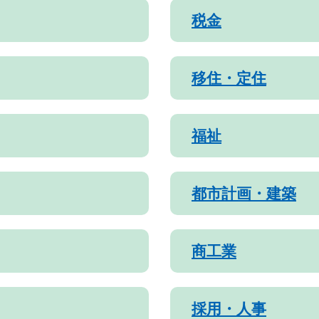
税金
移住・定住
福祉
都市計画・建築
商工業
採用・人事