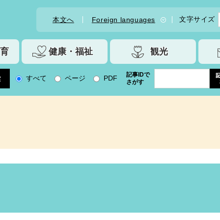
文字サイズ
本文へ
Foreign languages
育
健康・福祉
観光
記事IDで
すべて
ページ
PDF
さがす