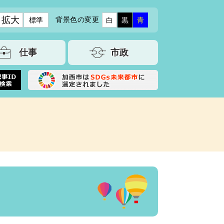
拡大
背景色の変更
標準
白
黒
青
仕事
市政