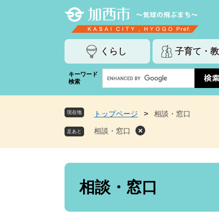
ペ
メ
ー
ニ
ジ
ュ
の
ー
くらし
子育て・教
先
を
頭
飛
G
キーワード
で
ば
検索
o
す
し
o
。
て
g
本
現在地
トップページ
>
相談・窓口
l
文
e
相談・窓口
へ
カ
ス
タ
ム
本
検
文
相談・窓口
索