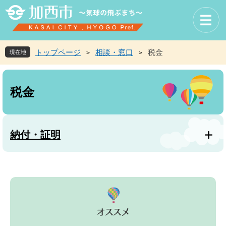
ペ
メ
ー
ニ
ジ
ュ
の
ー
先
を
トップページ
相談・窓口
税金
現在地
>
>
頭
飛
で
ば
本
す
し
文
税金
。
て
本
文
へ
納付・証明