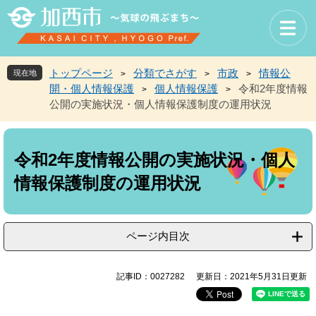
ペ
メ
ー
ニ
ジ
ュ
の
ー
先
を
トップページ
分類でさがす
市政
情報公
現在地
>
>
>
頭
飛
開・個人情報保護
個人情報保護
令和2年度情報
>
>
で
ば
公開の実施状況・個人情報保護制度の運用状況
す
し
。
て
本
本
文
文
令和2年度情報公開の実施状況・個人
へ
情報保護制度の運用状況
ページ内目次
記事ID：0027282
更新日：2021年5月31日更新