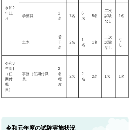
令和2
二次
年11
1
6
学芸員
7名
5名
試験
1名
月
名
名
なし
若
二次
1
な
土木
干
2名
1名
試験
名
し
名
なし
令和3
年3月
3
​（任
事務（任期付職
名
2
2名
2名
1名
1名
期付
員）
程
名
職
度
員）
令和元年度の試験実施状況