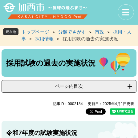
ペ
メ
ー
ニ
ジ
ュ
の
ー
先
を
トップページ
分類でさがす
市政
採用・人
現在地
>
>
>
頭
飛
事
採用情報
採用試験の過去の実施状況
>
>
で
ば
す
し
本
。
て
文
本
採用試験の過去の実施状況
文
へ
ページ内目次
記事ID：0002184
更新日：2025年4月1日更新
令和7年度の試験実施状況