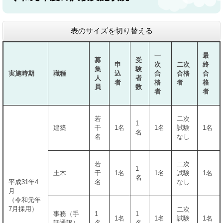
表のサイズを切り替える
一
最
募
受
申
次
二次
終
集
験
実施時期
職種
込
合
合格
合
人
者
者
格
者
格
員
数
者
者
若
二次
1
建築
干
1名
1名
試験
1名
名
名
なし
若
二次
1
土木
干
1名
1名
試験
1名
名
平成31年4
名
なし
月
（令和元年
7月採用）
二次
事務（手
1
1
1名
1名
試験
1名
話通訳）
名
名