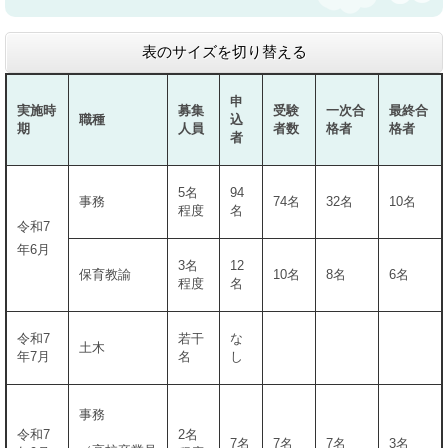
表のサイズを切り替える
申
実施時
募集
受験
一次合
最終合
職種
込
期
人員
者数
格者
格者
者
5名
94
事務
74名
32名
10名
程度
名
令和7
年6月
3名
12
保育教諭
10名
8名
6名
程度
名
令和7
若干
な
土木
年7月
名
し
事務
令和7
2名
7名
7名
7名
3名