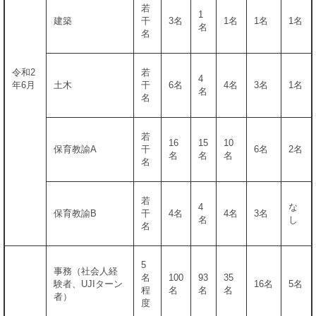
若
1
建築
干
3名
1名
1名
1名
名
名
令和2
若
4
年6月
土木
干
6名
4名
3名
1名
名
名
若
16
15
10
保育教諭A
干
6名
2名
名
名
名
名
若
4
な
保育教諭B
干
4名
4名
3名
名
し
名
5
事務（社会人経
名
100
93
35
験者、UJIターン
16名
5名
程
名
名
名
者）
度