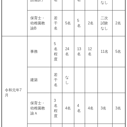
なし
保育士・
若
二次
5
幼稚園教
干
5名
2名
試験
2名
名
諭B
名
なし
5
名
24
13
12
事務
11名
5名
程
名
名
名
度
若
な
建築
干
し
名
令和元年7
月
3
保育士・
名
4
幼稚園教
4名
4名
3名
3名
程
名
諭Ａ
度