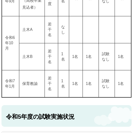
（高校卒業
年9月
名
なし
度
見込者）
若
な
土木A
干
し
名
令和6
年10
月
若
1
試験
土木B
干
1名
1名
1名
名
なし
名
若
令和7
1
試験
保育教諭
干
1名
1名
1名
年1月
名
なし
名
令和5年度の試験実施状況