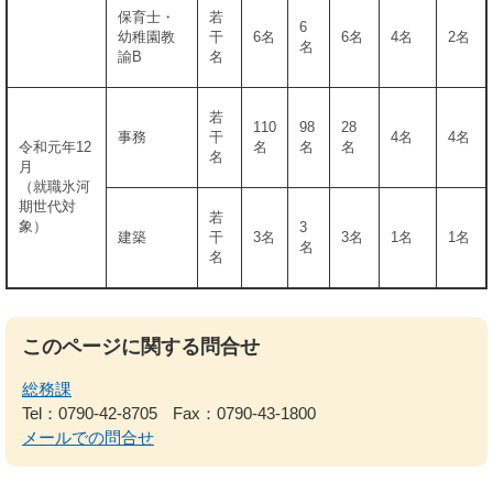
保育士・
若
6
幼稚園教
干
6名
6名
4名
2名
名
諭B
名
若
110
98
28
事務
干
4名
4名
令和元年12
名
名
名
名
月
（就職氷河
期世代対
若
象）
3
建築
干
3名
3名
1名
1名
名
名
このページに関する問合せ
総務課
Tel：0790-42-8705
Fax：0790-43-1800
メールでの問合せ