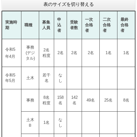
表のサイズを切り替える
申
一次
二次
最終
実施時
募集
受験
職種
込
合格
合格
合格
期
人員
者数
者
者
者
者
事務
令和5
2名
(デジ
2名
2名
2名
1名
1名
程度
年4月
タル)
令和5
若干
な
土木
年5月
名
し
8名
158
142
事務
49名
25名
8名
程度
名
名
土木
な
1名
Ｂ
し