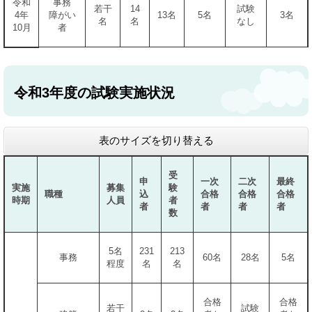
令和
事務
若干
14
試験
4年
障がい
13名
5名
3名
名
名
なし
10月
者
令和3年度の試験実施状況
表のサイズを切り替える
受
申
一次
二次
最終
実施
募集
験
職種
込
合格
合格
合格
時期
人員
者
者
者
者
者
数
5名
231
213
事務
60名
28名
5名
程度
名
名
合格
合格
若干
試験