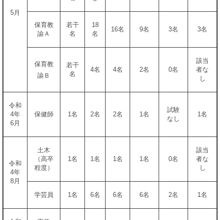
5月
保育教
若干
18
16名
9名
3名
3名
諭Ａ
名
名
該当
保育教
若干
4名
4名
2名
0名
者な
名
諭Ｂ
し
令和
試験
4年
保健師
1名
2名
2名
1名
1名
なし
6月
土木
該当
（高卒
1名
1名
1名
1名
0名
者な
令和
程度）
し
4年
8月
学芸員
1名
6名
6名
6名
2名
1名