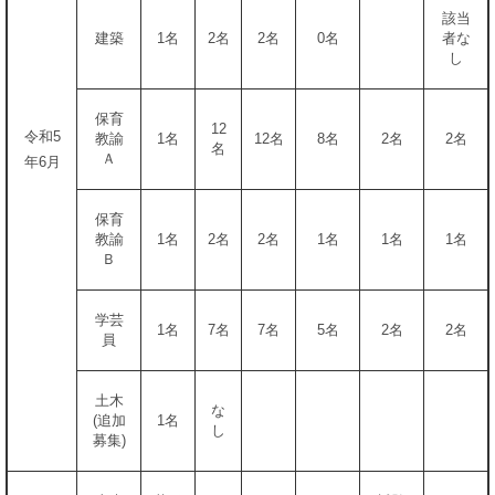
該当
建築
1名
2名
2名
0名
者な
し
保育
12
令和5
教諭
1名
12名
8名
2名
2名
名
Ａ
年6月
保育
教諭
1名
2名
2名
1名
1名
1名
Ｂ
学芸
1名
7名
7名
5名
2名
2名
員
土木
な
(追加
1名
し
募集)