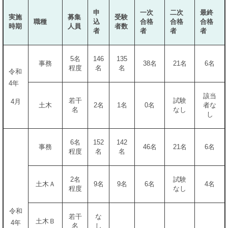
申
一次
二次
最終
実施
募集
受験
職種
込
合格
合格
合格
時期
人員
者数
者
者
者
者
5名
146
135
事務
38名
21名
6名
程度
名
名
令和
4年
該当
若干
試験
4月
土木
2名
1名
0名
者な
名
なし
し
6名
152
142
事務
46名
21名
6名
程度
名
名
2名
試験
土木Ａ
9名
9名
6名
4名
程度
なし
令和
若干
な
土木Ｂ
4年
名
し