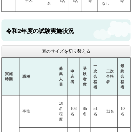
土木
1名
1名
1名
1名
名
なし
令和2年度の試験実施状況
表のサイズを切り替える
一
最
募
受
申
次
二次
終
実施
集
験
職種
込
合
合格
合
時期
人
者
者
格
者
格
員
数
者
者
10
名
103
85
51
10
事務
31名
程
名
名
名
名
度