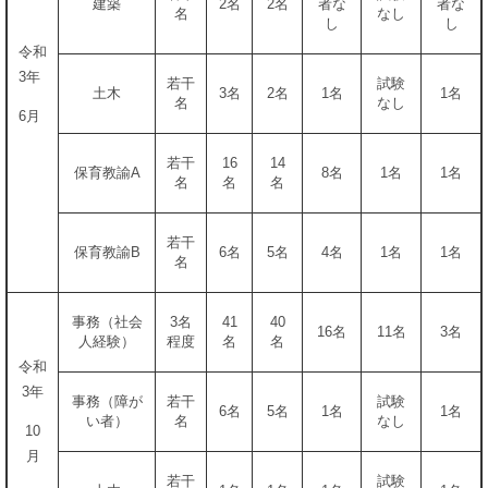
建築
2名
2名
者な
者な
名
なし
し
し
令和
3年
若干
試験
土木
3名
2名
1名
1名
名
なし
6月
若干
16
14
保育教諭A
8名
1名
1名
名
名
名
若干
保育教諭B
6名
5名
4名
1名
1名
名
事務（社会
3名
41
40
16名
11名
3名
人経験）
程度
名
名
令和
3年
事務（障が
若干
試験
6名
5名
1名
1名
い者）
名
なし
10
月
若干
試験