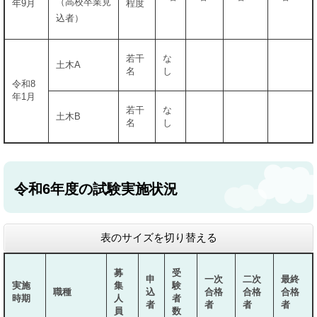
（高校卒業見
年9月
程度
込者）
若干
な
土木A
名
し
令和8
年1月
若干
な
土木B
名
し
令和6年度の試験実施状況
表のサイズを切り替える
募
受
申
一次
二次
最終
実施
集
験
職種
込
合格
合格
合格
時期
人
者
者
者
者
者
員
数