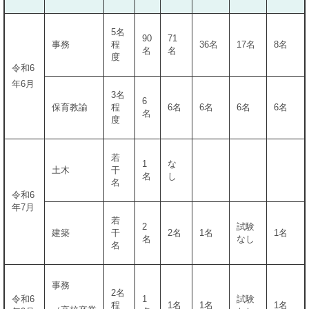
5名
90
71
事務
程
36名
17名
8名
名
名
度
令和6
年6月
3名
6
保育教諭
程
6名
6名
6名
6名
名
度
若
1
な
土木
干
名
し
名
令和6
年7月
若
2
試験
建築
干
2名
1名
1名
名
なし
名
事務
2名
令和6
1
試験
程
1名
1名
1名