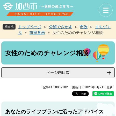
ペ
メ
ー
ニ
ジ
ュ
の
ー
先
を
トップページ
分類でさがす
市政
まちづく
現在地
>
>
>
頭
飛
り
市民参画
女性のためのチャレンジ相談
>
>
で
ば
す
し
本
。
て
文
本
女性のためのチャレンジ相談
文
へ
ページ内目次
記事ID：0002202
更新日：2026年5月21日更新
​あなたのライフプランに沿ったアドバイス