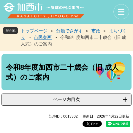
ペ
メ
ー
ニ
ジ
ュ
の
ー
先
を
トップページ
分類でさがす
市政
まちづく
現在地
>
>
>
頭
飛
り
市民参画
令和8年度加西市二十歳会（旧 成
>
>
で
ば
人式）のご案内
す
し
。
て
本
本
文
文
令和8年度加西市二十歳会（旧 成人
へ
式）のご案内
ページ内目次
記事ID：0013302
更新日：2026年4月22日更新