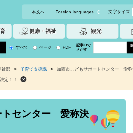
文字サイズ
本文へ
Foreign languages
育
健康・福祉
観光
記事IDで
すべて
ページ
PDF
さがす
福祉部
>
子育て支援課
>
加西市こどもサポートセンター 愛称
決定！！
ートセンター 愛称決