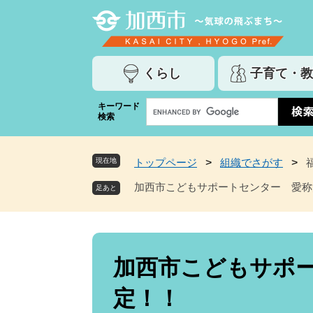
ペ
メ
ー
ニ
ジ
ュ
の
ー
くらし
子育て・教
先
を
頭
飛
G
キーワード
で
ば
検索
o
す
し
o
。
て
g
本
現在地
トップページ
>
組織でさがす
>
l
文
e
加西市こどもサポートセンター 愛称
へ
カ
ス
タ
ム
本
検
文
加西市こどもサポ
索
定！！