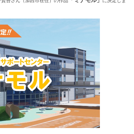
「ミナモル」
野賢吾さん（加西市在住）の作品
に決定しま