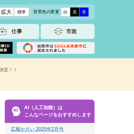
拡大
背景色の変更
標準
白
黒
青
仕事
市政
決定！！
AI（人工知能）は
こんなページをおすすめします
広報かさい 2025年2月号