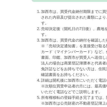
加西市は、買受代金納付期限までに買
された内容及び提出された書類により
す。
売却決定後（開札日の7日後）、農地
す。
加西市は、買受代金の納付を確認した
※「売却決定通知書」を直接受け取る
カード（マイナンバーカード）など、
書面、印鑑、加西市が買受人へ送信し
法人の場合は商業登記簿謄本と代表者
免許証などをお持ちでない方は、住民
確認書面をお持ちください。
詳細は開札後に加西市にいただく電話
※次順位買受申込者の方には、最高価
いただく電話などでご説明します。
所有権移転の登録手続き完了までは、
※加西市は公売財産の不動産登記簿上