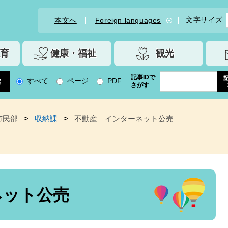
文字サイズ
本文へ
Foreign languages
育
健康・福祉
観光
記事IDで
すべて
ページ
PDF
さがす
市民部
>
収納課
>
不動産 インターネット公売
ネット公売