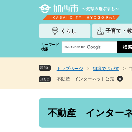
ペ
メ
ー
ニ
ジ
ュ
の
ー
くらし
子育て・教
先
を
頭
飛
G
キーワード
で
ば
検索
o
す
し
o
。
て
g
本
現在地
トップページ
>
組織でさがす
>
l
文
e
不動産 インターネット公売
へ
カ
ス
タ
ム
本
検
文
不動産 インター
索