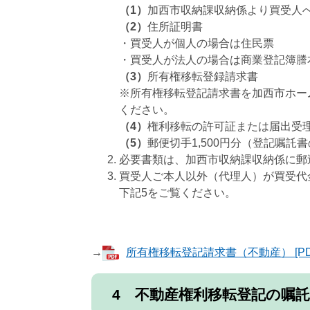
（1）
加西市収納課収納係より買受人
（2）
住所証明書
・買受人が個人の場合は住民票
・買受人が法人の場合は商業登記簿謄
（3）
所有権移転登録請求書
※所有権移転登記請求書を加西市ホー
ください。
（4）
権利移転の許可証または届出受
（5）
郵便切手1,500円分（登記嘱託
必要書類は、加西市収納課収納係に郵
買受人ご本人以外（代理人）が買受代
下記5をご覧ください。
→
所有権移転登記請求書（不動産） [PD
4 不動産権利移転登記の嘱託