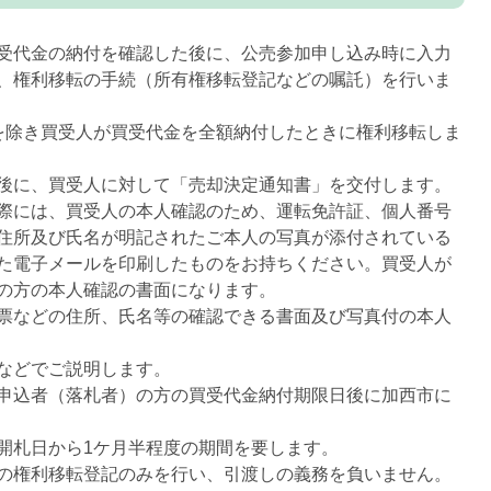
受代金の納付を確認した後に、公売参加申し込み時に入力
、権利移転の手続（所有権移転登記などの嘱託）を行いま
を除き買受人が買受代金を全額納付したときに権利移転しま
後に、買受人に対して「売却決定通知書」を交付します。
際には、買受人の本人確認のため、運転免許証、個人番号
住所及び氏名が明記されたご本人の写真が添付されている
た電子メールを印刷したものをお持ちください。買受人が
の方の本人確認の書面になります。
票などの住所、氏名等の確認できる書面及び写真付の本人
などでご説明します。
申込者（落札者）の方の買受代金納付期限日後に加西市に
開札日から1ケ月半程度の期間を要します。
の権利移転登記のみを行い、引渡しの義務を負いません。