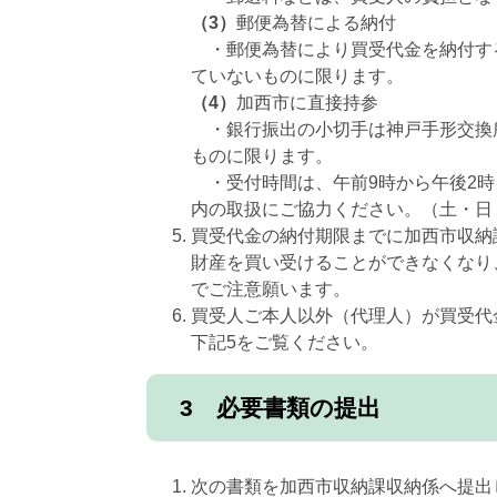
（3）
郵便為替による納付
・郵便為替により買受代金を納付する
ていないものに限ります。
（4）
加西市に直接持参
・銀行振出の小切手は神戸手形交換所
ものに限ります。
・受付時間は、午前9時から午後2時
内の取扱にご協力ください。（土・
買受代金の納付期限までに加西市収納
財産を買い受けることができなくなり
でご注意願います。
買受人ご本人以外（代理人）が買受代
下記5をご覧ください。
3 必要書類の提出
次の書類を加西市収納課収納係へ提出