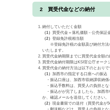
2 買受代金などの納付
納付していただく金額
（1）
買受代金＝落札価額－公売保証
（2）
登録免許税相当額
※登録免許税の金額及び納付方法な
いたします。
買受代金納期限までに買受代金全額の
買受代金納付期限はKSI官公庁オー
買受代金の納付方法は以下のとおりで
（1）
加西市の指定する口座への振込
・振込口座は、加西市収納課収納係
・振込手数料は、買受人の負担とな
・振込がが完了しましたら、加西市
か、確認メールを送信してください
（2）
現金書留での送付（買受代金が5
・郵送料などは、買受人の負担とな