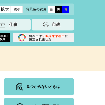
拡大
背景色の変更
標準
白
黒
青
仕事
市政
見つからないときは