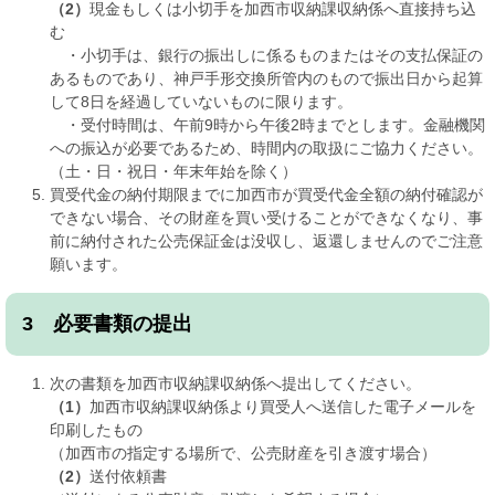
（2）
現金もしくは小切手を加西市収納課収納係へ直接持ち込
む
・小切手は、銀行の振出しに係るものまたはその支払保証の
あるものであり、神戸手形交換所管内のもので振出日から起算
して8日を経過していないものに限ります。
・受付時間は、午前9時から午後2時までとします。金融機関
への振込が必要であるため、時間内の取扱にご協力ください。
（土・日・祝日・年末年始を除く）
買受代金の納付期限までに加西市が買受代金全額の納付確認が
できない場合、その財産を買い受けることができなくなり、事
前に納付された公売保証金は没収し、返還しませんのでご注意
願います。
3 必要書類の提出
次の書類を加西市収納課収納係へ提出してください。
（1）
加西市収納課収納係より買受人へ送信した電子メールを
印刷したもの
（加西市の指定する場所で、公売財産を引き渡す場合）
（2）
送付依頼書