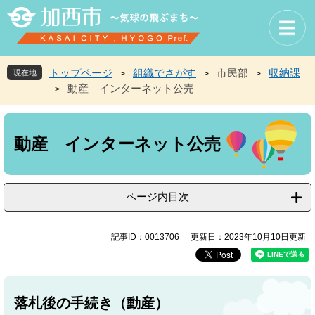
ペ
メ
ー
ニ
ジ
ュ
の
ー
先
を
トップページ
組織でさがす
市民部
収納課
現在地
>
>
>
頭
飛
動産 インターネット公売
>
で
ば
す
し
本
。
て
文
本
動産 インターネット公売
文
へ
ページ内目次
記事ID：0013706
更新日：2023年10月10日更新
落札後の手続き（動産）