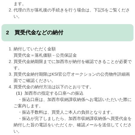
ます。
代理の方が落札後の手続きを行う場合は、下記5をご覧くださ
い。
2 買受代金などの納付
納付していただく金額
買受代金＝落札価額－公売保証金
買受代金納期限までに加西市が納付を確認できることが必要で
す。
買受代金納付期限はKSI官公庁オークションの公売物件詳細画
面でご確認ください。
買受代金の納付方法は以下のとおりです。
（1）
加西市の指定する口座への振込
・振込口座は、加西市収納課収納係へお電話いただいた際に
ご案内します。
・振込手数料は、買受人ご本人の負担となります。
・振込が完了しましたら、加西市収納課収納係へ買受代金を
納付した旨の電話をいただくか、確認メールを送信してくださ
い。