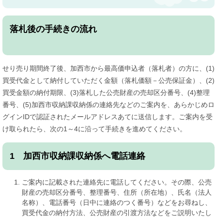
落札後の手続きの流れ
せり売り期間終了後、加西市から最高価申込者（落札者）の方に、(1)
買受代金として納付していただく金額（落札価額－公売保証金）、(2)
買受金額の納付期限、(3)落札した公売財産の売却区分番号、(4)整理
番号、(5)加西市収納課収納係の連絡先などのご案内を、あらかじめロ
グインIDで認証されたメールアドレスあてに送信します。ご案内を受
け取られたら、次の1～4に沿って手続きを進めてください。
1 加西市収納課収納係へ電話連絡
ご案内に記載された連絡先に電話してください。その際、公売
財産の売却区分番号、整理番号、住所（所在地）、氏名（法人
名称）、電話番号（日中に連絡のつく番号）などをお尋ねし、
買受代金の納付方法、公売財産の引渡方法などをご説明いたし