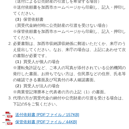
（送付による公売財産の引渡しを希望する場合）
※送付依頼書を加西市ホームページから印刷し、記入・押印し
てください。
（3）
保管依頼書
（買受代金納付時に公売財産の引渡を受けない場合）
※保管依頼書を加西市ホームページから印刷し、記入・押印し
てください。
必要書類は、加西市収納課収納係に郵送いただくか、来庁のう
え提出してください。なお、来庁の場合は、上記にあわせて次
の書類が必要です。
（1）
買受人が個人の場合
※運転免許証など、ご本人の写真が添付されている公的機関の
発行した書面。お持ちでない方は、住民票などの住所、氏名等
の確認できる書面及び写真付の本人確認書面。
（2）
買受人が法人の場合
※商業登記簿謄本と代表者の方の上記（1）の書面。
代理の方が買受代金の納付や公売財産の引渡を受ける場合は、
下記の5をご覧ください。
→
送付依頼書 [PDFファイル／157KB]
→
保管依頼書 [PDFファイル／44KB]