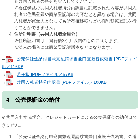
各共同入札者の持分を記入してください。
※委任状及び共同入札者持分内訳書に記載された内容が共同入
札者の住民登録や商業登記簿の内容などと異なる場合は、共同
入札者が買受人となっても所有権移転などの権利移転登記を行
うことができません。
住所証明書（共同入札者全員分）
※住所証明書は、発行後3ケ月以内のものに限ります。
※法人の場合には商業登記簿謄本などになります。
→
公売保証金納付書兼支払請求書兼口座振替依頼書 [PDFファイ
ル／116KB]
→
委任状 [PDFファイル／57KB]
→
共同入札者持分内訳書 [PDFファイル／100KB]
4 公売保証金の納付
※共同入札する場合、クレジットカードによる公売保証金の納付はで
きません。
「公売保証金納付申込書兼返還請求書兼口座振替依頼書」の送