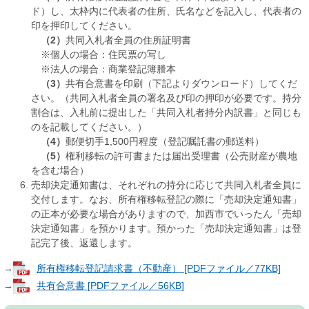
ド）し、太枠内に代表者の住所、氏名などを記入し、代表者の
印を押印してください。
（2）
共同入札者全員の住所証明書
※個人の場合：住民票の写し
※法人の場合：商業登記簿謄本
（3）
共有合意書を印刷（下記よりダウンロード）してくだ
さい。（共同入札者全員の署名及び印の押印が必要です。持分
割合は、入札前に提出した「共同入札者持分内訳書」と同じも
のを記載してください。）
（4）
郵便切手1,500円程度（登記嘱託書の郵送料）
（5）
権利移転の許可書または届出受理書（公売財産が農地
を含む場合）
売却決定通知書は、それぞれの持分に応じて共同入札者全員に
交付します。なお、所有権移転登記の際に「売却決定通知書」
の正本が必要な場合がありますので、加西市でいったん「売却
決定通知書」を預かります。預かった「売却決定通知書」は登
記完了後、返還します。
→
所有権移転登記請求書（不動産） [PDFファイル／77KB]
→
共有合意書 [PDFファイル／56KB]