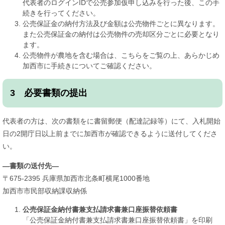
代表者のログインIDで公売参加仮申し込みを行った後、この手
続きを行ってください。
公売保証金の納付方法及び金額は公売物件ごとに異なります。
また公売保証金の納付は公売物件の売却区分ごとに必要となり
ます。
公売物件が農地を含む場合は、こちらをご覧の上、あらかじめ
加西市に手続きについてご確認ください。
3 必要書類の提出
代表者の方は、次の書類をに書留郵便（配達記録等）にて、入札開始
日の2開庁日以上前までに加西市が確認できるように送付してくださ
い。
―書類の送付先―
〒675-2395 兵庫県加西市北条町横尾1000番地
加西市市民部収納課収納係
公売保証金納付書兼支払請求書兼口座振替依頼書
「公売保証金納付書兼支払請求書兼口座振替依頼書」を印刷