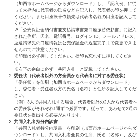
（加西市ホームページからダウンロード）し、「記入例」に従
って太枠内に代表者の氏名などを記入し、代表者の印を押して
ください。また口座振替依頼先は代表者名義の口座を記入して
ください。
※「公売保証金納付書兼支払請求書兼口座振替依頼書」に記入
された住所、氏名、電話番号、ログイン ID、メールアドレス、
返還請求先の口座情報は公売保証金の返還完了まで変更できま
せんのでご注意ください。
※印鑑は必ず押してください。捨印も忘れずに押してくださ
い。
※右下の余白に必ず「共同入札」と記載してください。
委任状（代表者以外の方全員から代表者に対する委任状）
「委任状」を印刷（加西市ホームページからダウンロード）
し、委任者・受任者双方の氏名（名称）と住所を記入してくだ
さい。
（例）3人で共同入札する場合、代表者以外の2人から代表者へ
の委任状がそれぞれ1通ずつ必要です。従って、あわせて2通の
委任状を提出する必要があります。
共同入札者持分内訳書
「共同入札者持分内訳書」を印刷（加西市ホームページからダ
ウンロード）し、共同入札者全員の住所、氏名（名称）、及び