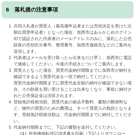
6 落札後の注意事項
共同入札者が買受人（最高価申込者または売却決定を受けた次
順位買受申込者）となった場合、加西市はあらかじめログイン
IDで認証された代表者のメールアドレスのみに、落札した公売
財産の売却区分番号、整理番号、加西市連絡先などのご案内を
送信します。
代表者はメールを受け取ったら出来るだけ早く、加西市に電話
で連絡してください。今後の手続きについてご案内します。
買受人となった場合、買受代金納付期限までに加西市が納付を
確認できるよう買受代金を一括で納付してください。
買受代金納付期限までに買受代金全額の納付が確認できない場
合、その財産を買い受けることは出来なくなり、事前に納付さ
れた公売保証金は没収されます。
登録免許税相当額、買受代金の振込手数料、書類の郵便料な
ど、物件の買受のための費用は、すべて買受人の負担となりま
す。登録免許税相当額は、代金納付期限までに納付してくださ
い。
代金納付期限までに、下記の書類を送付してください。
（1）
所有権移転登記請求書を印刷（下記よりダウンロー