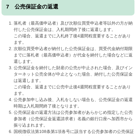
7 公売保証金の返還
落札者（最高価申込者）及び次順位買受申込者等以外の方が納
付した公売保証金は、入札期間終了後に返還します。
この場合、返還までに入札終了後4週間程度要することがあり
ます。
次順位買受申込者が納付した公売保証金は、買受代金納付期限
までに落札者（最高価申込者）が代金を納付した場合などに返
還します。
公売保証金を納付した財産の公売が中止された場合、及びイン
ターネット公売全体が中止となった場合、納付した公売保証金
は返還します。
この場合、返還までに公売中止後4週間程度要することがあり
ます。
公売参加申し込み後、入札をしない場合も、公売保証金の返還
時期は入札期間終了後となります。
公売保証金の返還方法は公売参加者があらかじめ指定した公売
参加者（公売保証金返還請求者）名義の銀行口座へ加西市から
振り込まれます。
国税徴収法第108条第1項各号に該当する公売参加者の公売保証