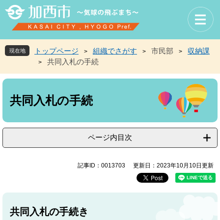
ペ
メ
ー
ニ
ジ
ュ
の
ー
先
を
トップページ
組織でさがす
市民部
収納課
現在地
>
>
>
頭
飛
共同入札の手続
>
で
ば
す
し
本
。
て
文
本
共同入札の手続
文
へ
ページ内目次
記事ID：0013703
更新日：2023年10月10日更新
共同入札の手続き