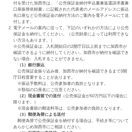
付を受けた加西市は、「公売保証金納付申込書兼返還請求書兼
口座振替依頼書」に記載された代表者のメールアドレスに振込
先口座など公売保証金の納付方法のご案内を電子メールにて送
付します。
電子メールの案内に従って、下記のいずれかの方法により公売
保証金を納付してください。（公売財産によっては利用できな
い方法もあります。）
※公売保証金は、入札開始日の2開庁日以上前までに加西市が
確認できるように納付してください。加西市が納付を確認でき
ない場合、入札することができません。
（1）銀行振込
公売保証金振り込み後、加西市が納付を確認できるまで3開
庁日程度要することがあります。
※振込手数料は、公売参加者の負担となります。
※類似の口座名にご注意ください。
（2）現金書留での送付
（公売保証金が50万円以下の場合に
限ります。）
※現金書留の郵送料等は、公売参加者の負担となります。
（3）郵便為替による送付
郵便為替で公売保証金を納付する場合は、手続き等について
あらかじめ加西市にご相談ください。