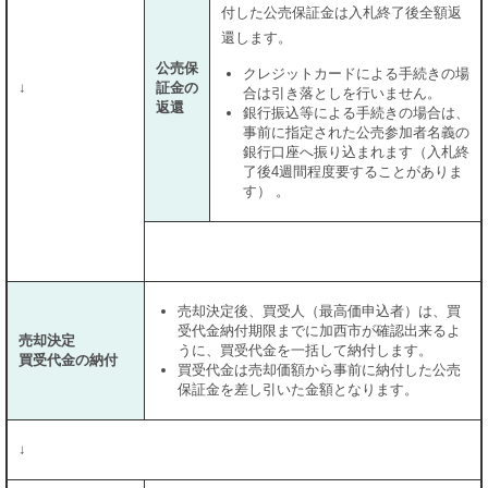
付した公売保証金は入札終了後全額返
還します。
公売保
クレジットカードによる手続きの場
↓
証金の
合は引き落としを行いません。
返還
銀行振込等による手続きの場合は、
事前に指定された公売参加者名義の
銀行口座へ振り込まれます（入札終
了後4週間程度要することがありま
す） 。
売却決定後、買受人（最高価申込者）は、買
受代金納付期限までに加西市が確認出来るよ
売却決定
うに、買受代金を一括して納付します。
買受代金の納付
買受代金は売却価額から事前に納付した公売
保証金を差し引いた金額となります。
↓