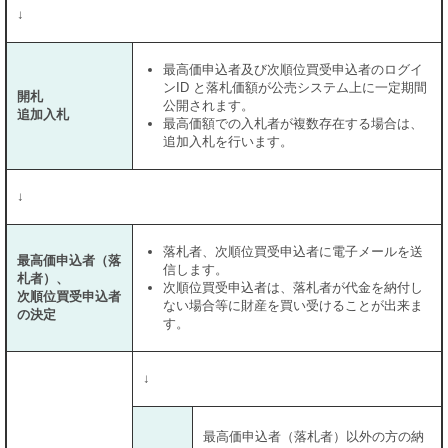
↓
最高価申込者及び次順位買受申込者のログイ
ンID と落札価額が公売システム上に一定期間
開札
公開されます。
追加入札
最高価額での入札者が複数存在する場合は、
追加入札を行います。
↓
落札者、次順位買受申込者に電子メールを送
最高価申込者（落
信します。
札者）、
次順位買受申込者は、落札者が代金を納付し
次順位買受申込者
ない場合等に財産を買い受けることが出来ま
の決定
す。
↓
最高価申込者（落札者）以外の方の納