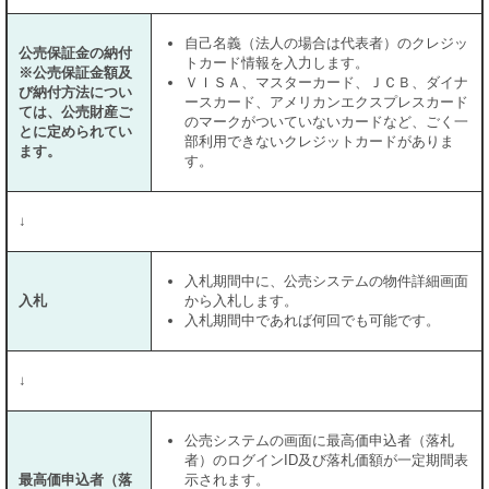
自己名義（法人の場合は代表者）のクレジッ
公売保証金の納付
トカード情報を入力します。
※公売保証金額及
ＶＩＳＡ、マスターカード、ＪＣＢ、ダイナ
び納付方法につい
ースカード、アメリカンエクスプレスカード
ては、公売財産ご
のマークがついていないカードなど、ごく一
とに定められてい
部利用できないクレジットカードがありま
ます。
す。
↓
入札期間中に、公売システムの物件詳細画面
入札
から入札します。
入札期間中であれば何回でも可能です。
↓
公売システムの画面に最高価申込者（落札
者）のログインID及び落札価額が一定期間表
最高価申込者（落
示されます。