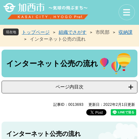
ペ
メ
ー
ニ
ジ
ュ
の
ー
先
を
トップページ
組織でさがす
市民部
収納課
現在地
>
>
>
頭
飛
インターネット公売の流れ
>
で
ば
す
し
本
。
て
文
本
インターネット公売の流れ
文
へ
ページ内目次
記事ID：0013693
更新日：2022年2月1日更新
インターネット公売の流れ