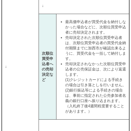
↓
最高価申込者が買受代金を納付しな
かった場合などに、次順位買受申込
者に売却決定されます。
売却決定された次順位買受申込者
は、次順位買受申込者の買受代金納
付期限までに加西市が確認出来るよ
次順位
うに、買受代金を一括して納付しま
買受申
す。
込者へ
売却決定されなかった次順位買受申
↓
の売却
込者の公売保証金は、次により返還
決定な
します。
ど
(1)クレジットカードによる手続き
の場合は引き落としを行いません。
(2)銀行振込等による手続きの場合
は、事前に指定された公売参加者名
義の銀行口座へ振り込まれます。
（入札終了後4週間程度要すること
があります。）