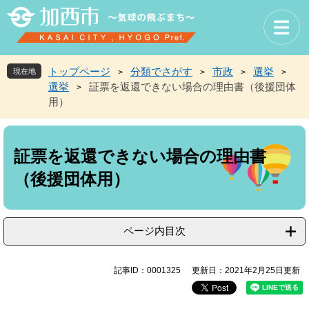
ペ
メ
ー
ニ
ジ
ュ
の
ー
先
を
トップページ
分類でさがす
市政
選挙
現在地
>
>
>
>
頭
飛
選挙
証票を返還できない場合の理由書（後援団体
>
で
ば
用）
す
し
。
て
本
本
文
文
証票を返還できない場合の理由書
へ
（後援団体用）
ページ内目次
記事ID：0001325
更新日：2021年2月25日更新