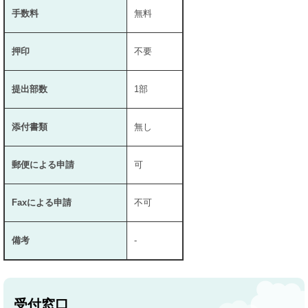
手数料
無料
押印
不要
提出部数
1部
添付書類
無し
郵便による申請
可
Faxによる申請
不可
備考
-
受付窓口