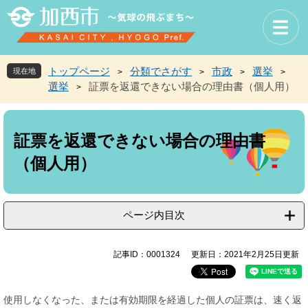
ペ
メ
ー
ニ
ジ
ュ
の
ー
先
を
トップページ
分類でさがす
市政
選挙
現在地
>
>
>
>
頭
飛
選挙
証票を返還できない場合の理由書（個人用）
>
で
ば
す
し
本
。
て
文
本
証票を返還できない場合の理由書
文
（個人用）
へ
ページ内目次
記事ID：0001324
更新日：2021年2月25日更新
使用しなくなった、または有効期限を経過した個人の証票は、速く返