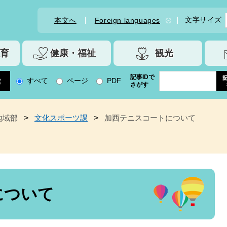
文字サイズ
本文へ
Foreign languages
育
健康・福祉
観光
記事IDで
すべて
ページ
PDF
さがす
地域部
>
文化スポーツ課
>
加西テニスコートについて
について