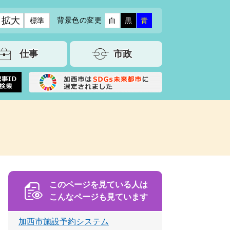
拡大
背景色の変更
標準
白
黒
青
仕事
市政
このページを見ている人は
こんなページも見ています
加西市施設予約システム