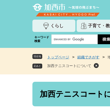
ペ
メ
ー
ニ
ジ
ュ
の
ー
くらし
子育て・教
先
を
頭
飛
G
キーワード
で
ば
検索
o
す
し
o
。
て
g
本
現在地
トップページ
>
組織でさがす
>
l
文
e
加西テニスコートについて
へ
カ
ス
タ
ム
本
検
文
加西テニスコート
索