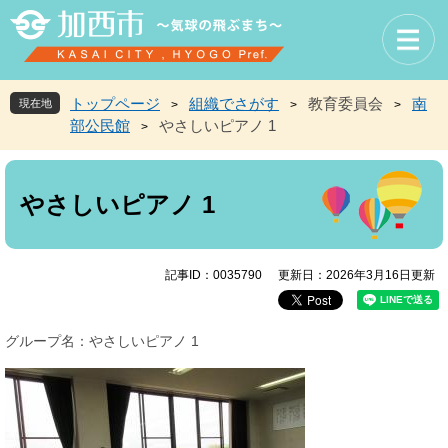
ペ
メ
ー
ニ
ジ
ュ
の
ー
先
を
トップページ
組織でさがす
教育委員会
南
現在地
>
>
>
頭
飛
部公民館
やさしいピアノ 1
>
で
ば
す
し
本
。
て
文
本
やさしいピアノ 1
文
へ
記事ID：0035790
更新日：2026年3月16日更新
グループ名：やさしいピアノ 1