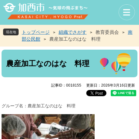
ペ
メ
ー
ニ
ジ
ュ
の
ー
先
を
トップページ
組織でさがす
教育委員会
南
現在地
>
>
>
頭
飛
部公民館
農産加工なのはな 料理
>
で
ば
す
し
本
。
て
文
本
農産加工なのはな 料理
文
へ
記事ID：0018155
更新日：2026年3月16日更新
グループ名：農産加工なのはな 料理