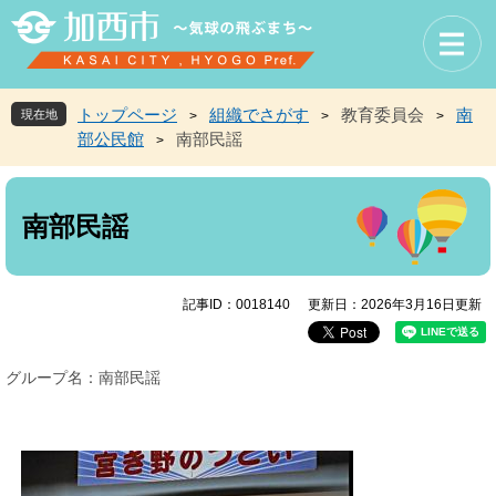
ペ
メ
ー
ニ
ジ
ュ
の
ー
先
を
トップページ
組織でさがす
教育委員会
南
現在地
>
>
>
頭
飛
部公民館
南部民謡
>
で
ば
す
し
本
。
て
文
本
南部民謡
文
へ
記事ID：0018140
更新日：2026年3月16日更新
グループ名：南部民謡