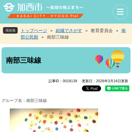
ペ
メ
ー
ニ
ジ
ュ
の
ー
先
を
トップページ
組織でさがす
教育委員会
南
現在地
>
>
>
頭
飛
部公民館
南部三味線
>
で
ば
す
し
本
。
て
文
本
南部三味線
文
へ
記事ID：0018139
更新日：2026年3月16日更新
グループ名：南部三味線