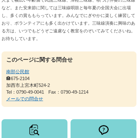
人まで幅広い年齢層で民謡三味線、津軽三味線、唄づけ伴奏の三味線
など。また安来節に関しては三味線唄鼓と毎年夏の全国大会に出場
し、多くの賞ももらっています。みんなでにぎやかに楽しく練習して
おり、ボランティアにも多く出かけています。三味線演奏に興味のあ
る方は、いつでもどうぞご遠慮なく教室をのぞいてみてくださいね。
お待ちしています。
このページに関する問合せ
南部公民館
🏣675-2104
加西市上宮木町524-2
Tel：0790-49-0041
Fax：0790-49-1214
メールでの問合せ