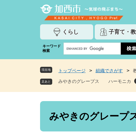
ペ
メ
ー
ニ
ジ
ュ
の
ー
くらし
子育て・教
先
を
頭
飛
G
キーワード
で
ば
検索
o
す
し
o
。
て
g
本
現在地
トップページ
>
組織でさがす
>
l
文
e
みやきのグレープス ハーモニカ
へ
カ
ス
タ
ム
本
検
文
みやきのグレープ
索