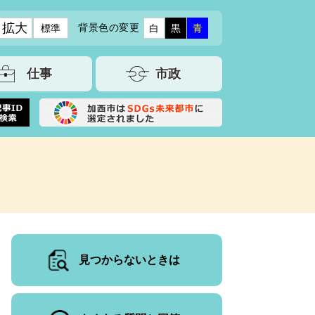
拡大
背景色の変更
標準
白
黒
青
仕事
市政
見つからないときは