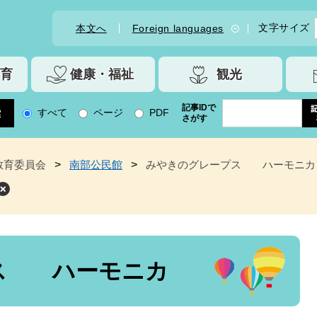
文字サイズ
本文へ
Foreign languages
育
健康・福祉
観光
記事IDで
すべて
ページ
PDF
さがす
教育委員会
>
南部公民館
>
みやきのグレープス ハーモニカ
ス ハーモニカ