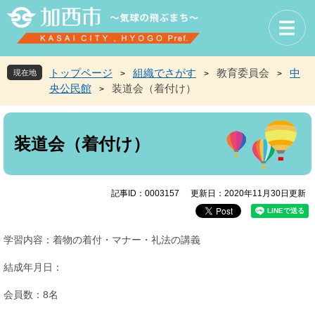
ペ
メ
ー
ニ
ジ
ュ
の
ー
先
を
トップページ
組織でさがす
教育委員会
中
現在地
>
>
>
頭
飛
央公民館
装道会（着付け）
>
で
ば
す
し
本
。
て
文
本
装道会（着付け）
文
へ
記事ID：0003157
更新日：2020年11月30日更新
学習内容：着物の着付・マナー・礼法の講義
結成年月日：
会員数：8名