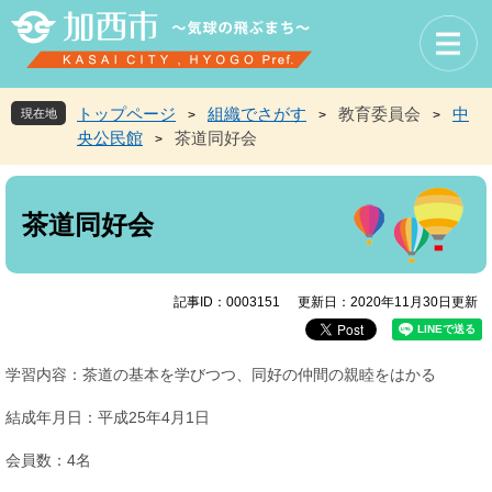
ペ
メ
ー
ニ
ジ
ュ
の
ー
先
を
トップページ
組織でさがす
教育委員会
中
現在地
>
>
>
頭
飛
央公民館
茶道同好会
>
で
ば
す
し
本
。
て
文
本
茶道同好会
文
へ
記事ID：0003151
更新日：2020年11月30日更新
学習内容：茶道の基本を学びつつ、同好の仲間の親睦をはかる
結成年月日：平成25年4月1日
会員数：4名