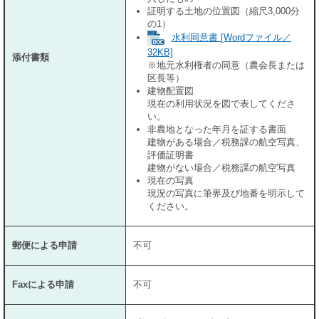
証明する土地の位置図（縮尺3,000分
の1）
水利同意書 [Wordファイル／
32KB]
添付書類
※地元水利権者の同意（農会長または
区長等）
建物配置図
現在の利用状況を図で表してくださ
い。
非農地となった年月を証する書面
建物がある場合／税務課の航空写真、
評価証明書
建物がない場合／税務課の航空写真
現在の写真
現況の写真に筆界及び地番を明示して
ください。
郵便による申請
不可
Faxによる申請
不可