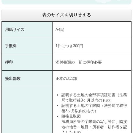
表のサイズを切り替える
用紙サイズ
A4縦
手数料
1件につき300円
押印
添付書類の一部に押印必要
提出部数
正本のみ1部
証明する土地の全部事項証明書（法務
局で取得後3ヶ月以内のもの）
証明する土地の字限図（法務局で取得
後3ヶ月以内のもの）
隣接見取図
法務局所管の字限図の写し等に、隣接
地の地番・地目・所有者・耕作者を記
入したもの