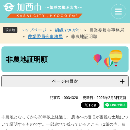
ペ
メ
ー
ニ
ジ
ュ
の
ー
先
を
トップページ
組織でさがす
農業委員会事務局
現在地
>
>
頭
飛
農業委員会事務局
非農地証明願
>
>
で
ば
す
し
本
。
て
文
本
非農地証明願
文
へ
ページ内目次
記事ID：0034320
更新日：2026年2月3日更新
非農地となってから20年以上経過し、農地への復旧が困難な土地につ
いて証明するものです。一部農地で残っているところ（1筆の内、農