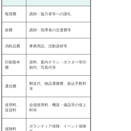
報償費
講師・協力者等への謝礼
旅費
講師・指導者の交通費等
消耗品費
事務用品、活動資材等
印刷製本
資料、案内チラシ・ポスター等印
費
刷代、写真代等
郵送代、物品運搬費、振込手数料
通信費
等
使用料、
会場使用料、機器・備品等の借上
賃貸料
料等
ボランティア保険、イベント保険
保険料