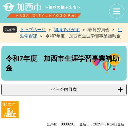
ペ
メ
ー
ニ
ジ
ュ
の
ー
先
を
トップページ
組織でさがす
教育委員会
生
現在地
>
>
>
頭
飛
涯学習課
令和7年度 加西市生涯学習事業補助金
>
で
ば
す
し
本
。
て
文
本
令和7年度 加西市生涯学習事業補助
文
金
へ
ページ内目次
記事ID：0038201
更新日：2025年3月14日更新