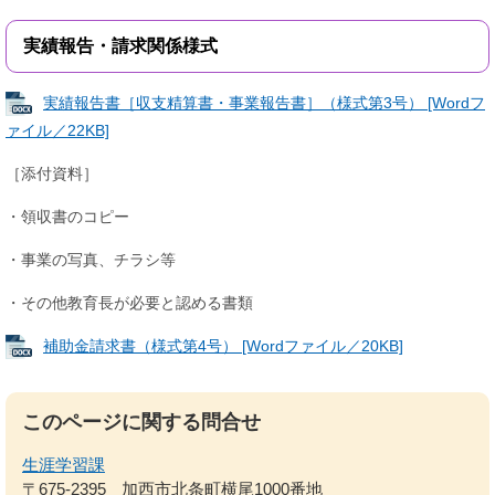
実績報告・請求関係様式
実績報告書［収支精算書・事業報告書］（様式第3号） [Wordフ
ァイル／22KB]
［添付資料］
・領収書のコピー
・事業の写真、チラシ等
・その他教育長が必要と認める書類
補助金請求書（様式第4号） [Wordファイル／20KB]
このページに関する問合せ
生涯学習課
〒675-2395
加西市北条町横尾1000番地