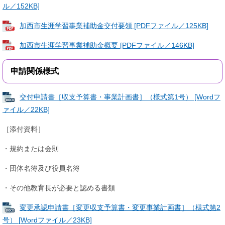
ル／152KB]
加西市生涯学習事業補助金交付要領 [PDFファイル／125KB]
加西市生涯学習事業補助金概要 [PDFファイル／146KB]
申請関係様式
交付申請書［収支予算書・事業計画書］（様式第1号） [Wordフ
ァイル／22KB]
［添付資料］
・規約または会則
・団体名簿及び役員名簿
・その他教育長が必要と認める書類​
変更承認申請書［変更収支予算書・変更事業計画書］（様式第2
号） [Wordファイル／23KB]