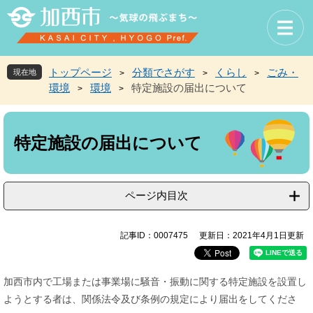
ペ
メ
ー
ニ
ジ
ュ
の
ー
先
を
トップページ
分類でさがす
くらし
ごみ・
現在地
>
>
>
頭
飛
環境
環境
特定施設の届出について
>
>
で
ば
す
し
本
。
て
文
本
特定施設の届出について
文
へ
ページ内目次
記事ID：0007475
更新日：2021年4月1日更新
加西市内で工場または事業場に騒音・振動に関する特定施設を設置し
ようとする者は、関係法令及び条例の規定により届出をしてくださ