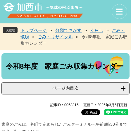
ペ
メ
ー
ニ
ジ
ュ
の
ー
先
を
トップページ
分類でさがす
くらし
ごみ・
現在地
>
>
>
頭
飛
環境
ごみ・リサイクル
令和8年度 家庭ごみ収
>
>
で
ば
集カレンダー
す
し
。
て
本
本
文
文
令和8年度 家庭ごみ収集カレンダー
へ
ページ内目次
記事ID：0058815
更新日：2026年3月6日更新
家庭のごみは、各町で定められたごみターミナルへ午前8時30分まで